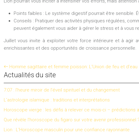
Lion pourrait vous inciter à intensifier vos efforts, mais attention
Points faibles :
Le système digestif pourrait être sensible. Év
Conseils :
Pratiquer des activités physiques régulées, comm
peuvent également vous aider à gérer le stress et à vous r
Juillet vous invite à exploiter votre force intérieure et à ag
enrichissantes et des opportunités de croissance personnelle.
Homme sagittaire et femme poisson: L’Union de feu et d’eau
Actualités du site
7:07 : l’heure miroir de l’éveil spirituel et du changement
L’astrologie islamique : traditions et interprétations
Horoscope vierge : les défis à relever ce mois-ci – prédictions 
Que révèle l’horoscope du figaro sur votre avenir professionnel 
Lion : L’Horoscope masculin pour une confiance rayonnante