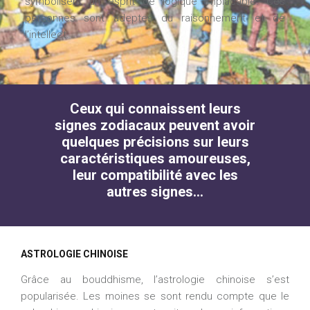
symbolisent un esprit de logique implacable. Ces
personnes sont adeptes du raisonnement et de
l’intellect.
Ceux qui connaissent leurs
signes zodiacaux peuvent avoir
quelques précisions sur leurs
caractéristiques amoureuses,
leur compatibilité avec les
autres signes…
ASTROLOGIE CHINOISE
Grâce au bouddhisme, l’astrologie chinoise s’est
popularisée. Les moines se sont rendu compte que le