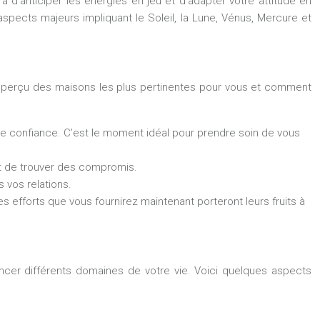
a d’anticiper les énergies en jeu et d’adapter votre attitude en
spects majeurs impliquant le Soleil, la Lune, Vénus, Mercure et
 un aperçu des maisons les plus pertinentes pour vous et comment
re confiance. C’est le moment idéal pour prendre soin de vous
et de trouver des compromis.
 vos relations.
es efforts que vous fournirez maintenant porteront leurs fruits à
encer différents domaines de votre vie. Voici quelques aspects