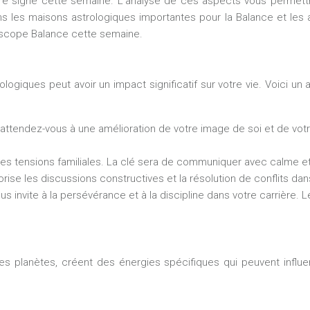
otre signe cette semaine. L’analyse de ces aspects vous permettr
 les maisons astrologiques importantes pour la Balance et les a
roscope Balance cette semaine.
ologiques peut avoir un impact significatif sur votre vie. Voici
 attendez-vous à une amélioration de votre image de soi et de vot
des tensions familiales. La clé sera de communiquer avec calme 
ise les discussions constructives et la résolution de conflits dans
s invite à la persévérance et à la discipline dans votre carrière. L
 les planètes, créent des énergies spécifiques qui peuvent influ