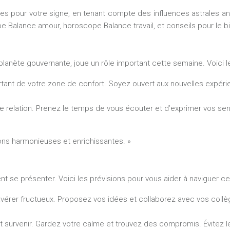
iques pour votre signe, en tenant compte des influences astrales
ope Balance amour, horoscope Balance travail, et conseils pour le b
lanète gouvernante, joue un rôle important cette semaine. Voici l
rtant de votre zone de confort. Soyez ouvert aux nouvelles expérie
re relation. Prenez le temps de vous écouter et d’exprimer vos sen
tions harmonieuses et enrichissantes. »
ent se présenter. Voici les prévisions pour vous aider à naviguer 
s’avérer fructueux. Proposez vos idées et collaborez avec vos coll
survenir. Gardez votre calme et trouvez des compromis. Évitez les