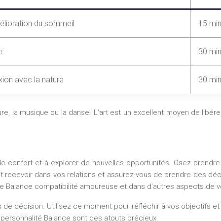
élioration du sommeil
15 min
e
30 min
xion avec la nature
30 min
e, la musique ou la danse. L’art est un excellent moyen de libérer
 de confort et à explorer de nouvelles opportunités. Osez prendre
 et recevoir dans vos relations et assurez-vous de prendre des dé
 que Balance compatibilité amoureuse et dans d’autres aspects de vo
ises de décision. Utilisez ce moment pour réfléchir à vos objectifs 
e personnalité Balance sont des atouts précieux.