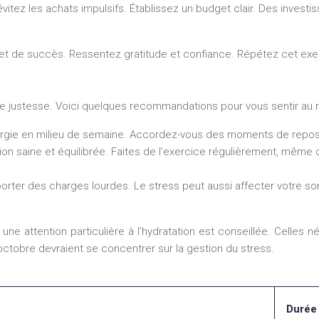
tez les achats impulsifs. Établissez un budget clair. Des investis
t de succès. Ressentez gratitude et confiance. Répétez cet exerc
tre justesse. Voici quelques recommandations pour vous sentir au m
nergie en milieu de semaine. Accordez-vous des moments de repos
tion saine et équilibrée. Faites de l’exercice régulièrement, même 
 porter des charges lourdes. Le stress peut aussi affecter votre 
e attention particulière à l’hydratation est conseillée. Celles n
2 octobre devraient se concentrer sur la gestion du stress.
Durée