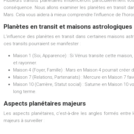
Plusieurs transits planétaires influenceront particulièrement v
conséquence. Nous allons examiner les planètes en transit dans
Mars. Cela vous aidera à mieux comprendre l’influence de l’ho
Planètes en transit et maisons astrologiques
L’influence des planètes en transit dans certaines maisons astr
ces transits pourraient se manifester :
Maison 1 (Soi, Apparence) :
Si Vénus transite cette maison,
et rayonner.
Maison 4 (Foyer, Famille) :
Mars en Maison 4 pourrait créer 
Maison 7 (Relations, Partenariats) :
Mercure en Maison 7 favor
Maison 10 (Carrière, Statut social) :
Saturne en Maison 10 vou
long terme.
Aspects planétaires majeurs
Les aspects planétaires, c’est-à-dire les angles formés entre
majeurs à surveiller :