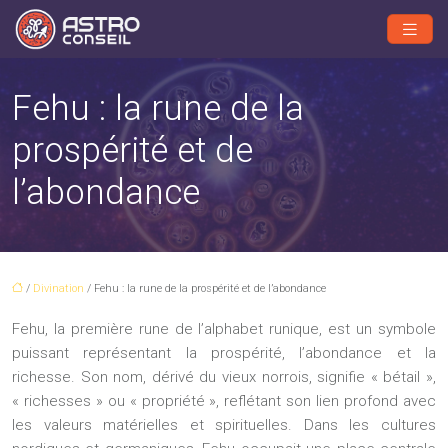
Fehu : la rune de la
prospérité et de
l’abondance
/
Divination
/ Fehu : la rune de la prospérité et de l’abondance
Fehu, la première rune de l’alphabet runique, est un symbole
puissant représentant la prospérité, l’abondance et la
richesse. Son nom, dérivé du vieux norrois, signifie « bétail »,
« richesses » ou « propriété », reflétant son lien profond avec
les valeurs matérielles et spirituelles. Dans les cultures