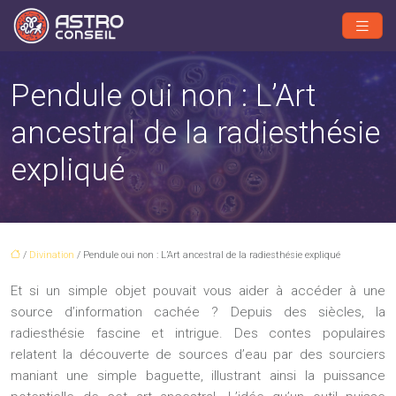
Pendule oui non : L’Art
ancestral de la radiesthésie
expliqué
/
Divination
/ Pendule oui non : L’Art ancestral de la radiesthésie expliqué
Et si un simple objet pouvait vous aider à accéder à une
source d’information cachée ? Depuis des siècles, la
radiesthésie fascine et intrigue. Des contes populaires
relatent la découverte de sources d’eau par des sourciers
maniant une simple baguette, illustrant ainsi la puissance