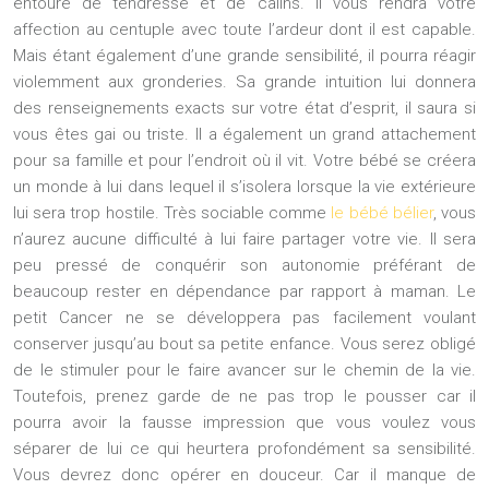
entouré de tendresse et de câlins. Il vous rendra votre
affection au centuple avec toute l’ardeur dont il est capable.
Mais étant également d’une grande sensibilité, il pourra réagir
violemment aux gronderies. Sa grande intuition lui donnera
des renseignements exacts sur votre état d’esprit, il saura si
vous êtes gai ou triste. Il a également un grand attachement
pour sa famille et pour l’endroit où il vit. Votre bébé se créera
un monde à lui dans lequel il s’isolera lorsque la vie extérieure
lui sera trop hostile. Très sociable comme
le bébé bélier
, vous
n’aurez aucune difficulté à lui faire partager votre vie. Il sera
peu pressé de conquérir son autonomie préférant de
beaucoup rester en dépendance par rapport à maman. Le
petit Cancer ne se développera pas facilement voulant
conserver jusqu’au bout sa petite enfance. Vous serez obligé
de le stimuler pour le faire avancer sur le chemin de la vie.
Toutefois, prenez garde de ne pas trop le pousser car il
pourra avoir la fausse impression que vous voulez vous
séparer de lui ce qui heurtera profondément sa sensibilité.
Vous devrez donc opérer en douceur. Car il manque de