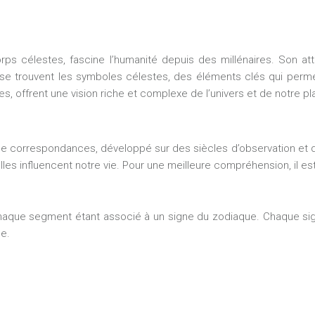
s célestes, fascine l’humanité depuis des millénaires. Son attr
ie se trouvent les symboles célestes, des éléments clés qui perm
 offrent une vision riche et complexe de l’univers et de notre pla
e correspondances, développé sur des siècles d’observation et d
s influencent notre vie. Pour une meilleure compréhension, il est
haque segment étant associé à un signe du zodiaque. Chaque sig
e.