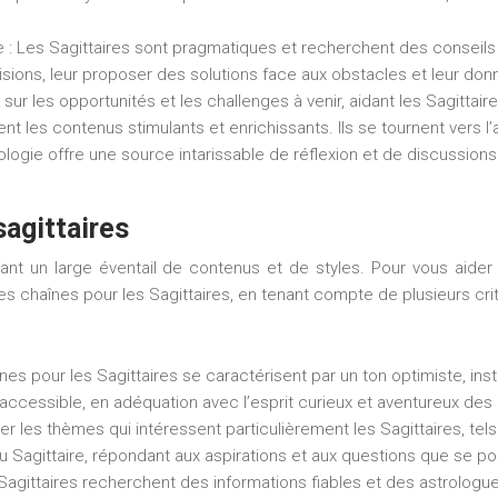
e :
Les Sagittaires sont pragmatiques et recherchent des conseils 
cisions, leur proposer des solutions face aux obstacles et leur don
ur les opportunités et les challenges à venir, aidant les Sagittair
nt les contenus stimulants et enrichissants. Ils se tournent vers l’as
ologie offre une source intarissable de réflexion et de discussion
agittaires
rant un large éventail de contenus et de styles. Pour vous aider
es chaînes pour les Sagittaires, en tenant compte de plusieurs cri
es pour les Sagittaires se caractérisent par un ton optimiste, instr
 accessible, en adéquation avec l’esprit curieux et aventureux des 
les thèmes qui intéressent particulièrement les Sagittaires, tels que 
 Sagittaire, répondant aux aspirations et aux questions que se pos
Sagittaires recherchent des informations fiables et des astrologu