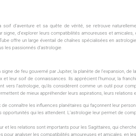
 soif d’aventure et sa quête de vérité, se retrouve naturellem
 signe, d’explorer leurs compatibilités amoureuses et amicales, 
Tube offre un large éventail de chaînes spécialisées en astrologi
us les passionnés d’astrologie.
 signe de feu gouverné par Jupiter, la planète de l’expansion, de 
 et leur soif de connaissances. Ils apprécient l’humour, la franch
nt vers l’astrologie, qu’ils considèrent comme un outil pour comp
ermettent de mieux appréhender leurs aspirations, leurs relations e
 de connaître les influences planétaires qui façonnent leur personn
 les opportunités qui les attendent. L’astrologie leur permet de c
r et les relations sont importants pour les Sagittaires, qui cherch
lés pour analyser les compatibilités amoureuses et amicales, en les 