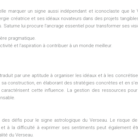
elle marquer un signe aussi indépendant et iconoclaste que le 
ergie créatrice et ses idéaux novateurs dans des projets tangible
Saturne lui procure l’ancrage essentiel pour transformer ses visi
nière pragmatique.
tivité et l’aspiration à contribuer à un monde meilleur.
traduit par une aptitude à organiser les idéaux et à les concrét
 sa construction, en élaborant des stratégies concrètes et en s’en
caractérisent cette influence. La gestion des ressources pour l
onsable.
des défis pour le signe astrologique du Verseau. Le risque d
et à la difficulté à exprimer ses sentiments peut également être
alité du Verseau.