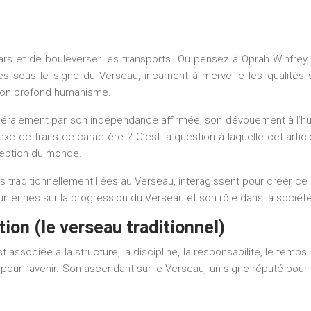
s et de bouleverser les transports. Ou pensez à Oprah Winfrey, 
sous le signe du Verseau, incarnent à merveille les qualités s
t son profond humanisme.
néralement par son indépendance affirmée, son dévouement à l’hu
xe de traits de caractère ? C’est la question à laquelle cet arti
ception du monde.
raditionnellement liées au Verseau, interagissent pour créer ce 
tuniennes sur la progression du Verseau et son rôle dans la socié
tion (le verseau traditionnel)
sociée à la structure, la discipline, la responsabilité, le temps 
s pour l’avenir. Son ascendant sur le Verseau, un signe réputé po