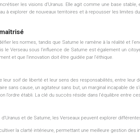
concrétiser les visions d’Uranus. Elle agit comme une base stable
u à explorer de nouveaux territoires et à repousser les limites du
maîtrisé
défier les normes, tandis que Saturne le ramène à la réalité et 
ais le Verseau sous l’influence de Saturne est également un citoy
ent et que l’innovation doit être guidée par l’éthique.
leur soif de liberté et leur sens des responsabilités, entre leur d
ire sans cause, un agitateur sans but, un marginal incapable de 
n l’ordre établi. La clé du succès réside dans l’équilibre entre ce
s d’Uranus et de Saturne, les Verseaux peuvent explorer différent
 cultiver la clarté intérieure, permettant une meilleure gestion de