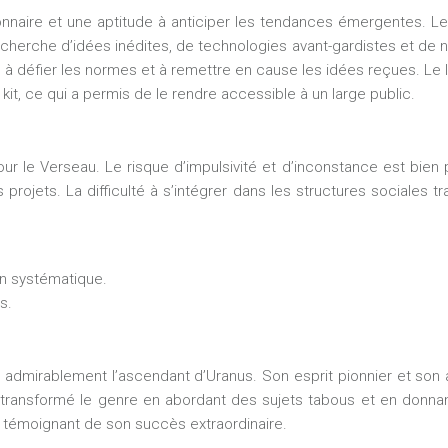
sionnaire et une aptitude à anticiper les tendances émergentes. 
 recherche d’idées inédites, de technologies avant-gardistes et d
e à défier les normes et à remettre en cause les idées reçues. Le l
 kit, ce qui a permis de le rendre accessible à un large public.
le Verseau. Le risque d’impulsivité et d’inconstance est bien pr
ojets. La difficulté à s’intégrer dans les structures sociales tra
on systématique.
s.
e admirablement l’ascendant d’Uranus. Son esprit pionnier et son 
transformé le genre en abordant des sujets tabous et en donnan
s, témoignant de son succès extraordinaire.