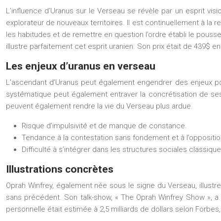
L’influence d’Uranus sur le Verseau se révèle par un esprit vi
explorateur de nouveaux territoires. Il est continuellement à la
les habitudes et de remettre en question l’ordre établi le pouss
illustre parfaitement cet esprit uranien. Son prix était de 439$ en
Les enjeux d’uranus en verseau
L’ascendant d’Uranus peut également engendrer des enjeux pour 
systématique peut également entraver la concrétisation de ses pr
peuvent également rendre la vie du Verseau plus ardue.
Risque d’impulsivité et de manque de constance.
Tendance à la contestation sans fondement et à l’oppositi
Difficulté à s’intégrer dans les structures sociales classique
Illustrations concrètes
Oprah Winfrey, également née sous le signe du Verseau, illustr
sans précédent. Son talk-show, « The Oprah Winfrey Show », a 
personnelle était estimée à 2,5 milliards de dollars selon Forbe