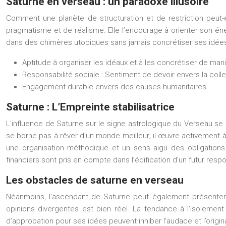
Saturne en verseau : un paradoxe illusoire
Comment une planète de structuration et de restriction peut-
pragmatisme et de réalisme. Elle l’encourage à orienter son én
dans des chimères utopiques sans jamais concrétiser ses idées. 
Aptitude à organiser les idéaux et à les concrétiser de ma
Responsabilité sociale : Sentiment de devoir envers la collec
Engagement durable envers des causes humanitaires.
Saturne : L’Empreinte stabilisatrice
L’influence de Saturne sur le signe astrologique du Verseau se 
se borne pas à rêver d’un monde meilleur; il œuvre activement à
une organisation méthodique et un sens aigu des obligations 
financiers sont pris en compte dans l’édification d’un futur resp
Les obstacles de saturne en verseau
Néanmoins, l’ascendant de Saturne peut également présenter 
opinions divergentes est bien réel. La tendance à l’isolement 
d’approbation pour ses idées peuvent inhiber l’audace et l’origin