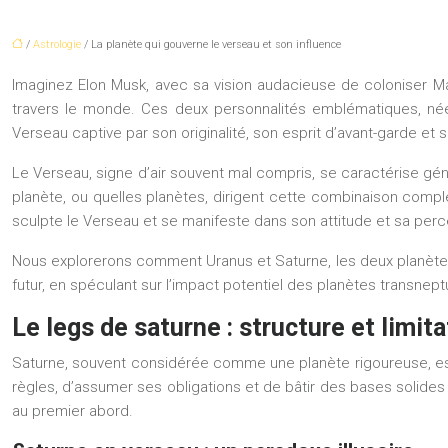
/
Astrologie
/ La planète qui gouverne le verseau et son influence
Imaginez Elon Musk, avec sa vision audacieuse de coloniser Mar
travers le monde. Ces deux personnalités emblématiques, nées 
Verseau captive par son originalité, son esprit d’avant-garde e
Le Verseau, signe d’air souvent mal compris, se caractérise gé
planète, ou quelles planètes, dirigent cette combinaison comple
sculpte le Verseau et se manifeste dans son attitude et sa per
Nous explorerons comment Uranus et Saturne, les deux planètes t
futur, en spéculant sur l’impact potentiel des planètes transnep
Le legs de saturne : structure et limita
Saturne, souvent considérée comme une planète rigoureuse, est as
règles, d’assumer ses obligations et de bâtir des bases solide
au premier abord.