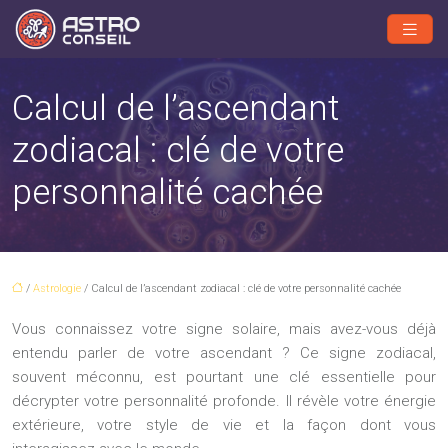
Calcul de l’ascendant
zodiacal : clé de votre
personnalité cachée
/
Astrologie
/ Calcul de l’ascendant zodiacal : clé de votre personnalité cachée
Vous connaissez votre signe solaire, mais avez-vous déjà
entendu parler de votre ascendant ? Ce signe zodiacal,
souvent méconnu, est pourtant une clé essentielle pour
décrypter votre personnalité profonde. Il révèle votre énergie
extérieure, votre style de vie et la façon dont vous