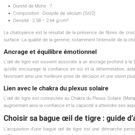
Dureté de Mohs : 7
Composition : Dioxyde de silicium (SiO2)
Densité : 2.58 – 2.64 g/cm³
La chatoyance est le résultat de la présence de fibres de crocido
surface. La qualité de la gemme, notamment l’intensité de la chat
Ancrage et équilibre émotionnel
L’œil de tigre est souvent associée à un ancrage profond à la ter
qu’elle encourage la confiance en soi et la détermination, aid
favorisant ainsi une meilleure prise de décision et une vision plu
Lien avec le chakra du plexus solaire
L’œil de tigre est connectée au Chakra du Plexus Solaire (Manip
augmentant ainsi la confiance et la capacité à atteindre ses asp
Choisir sa bague œil de tigre : guide d
L’acquisition d’une bague œil de tigre est une démarche person