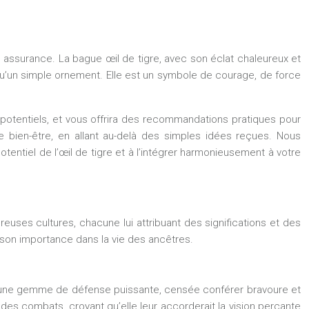
e assurance. La bague œil de tigre, avec son éclat chaleureux et
qu’un simple ornement. Elle est un symbole de courage, de force
s potentiels, et vous offrira des recommandations pratiques pour
re bien-être, en allant au-delà des simples idées reçues. Nous
entiel de l’œil de tigre et à l’intégrer harmonieusement à votre
breuses cultures, chacune lui attribuant des significations et des
son importance dans la vie des ancêtres.
comme une gemme de défense puissante, censée conférer bravoure et
 des combats, croyant qu’elle leur accorderait la vision perçante