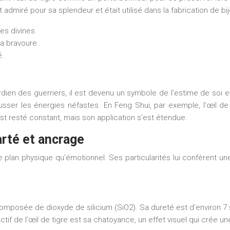
t admiré pour sa splendeur et était utilisé dans la fabrication de bi
ues divines.
la bravoure.
é.
dien des guerriers, il est devenu un symbole de l’estime de soi et 
usser les énergies néfastes. En Feng Shui, par exemple, l’œil de ti
st resté constant, mais son application s’est étendue.
larté et ancrage
le plan physique qu’émotionnel. Ses particularités lui confèrent u
composée de dioxyde de silicium (SiO2). Sa dureté est d’environ 7 
nctif de l’œil de tigre est sa chatoyance, un effet visuel qui crée un