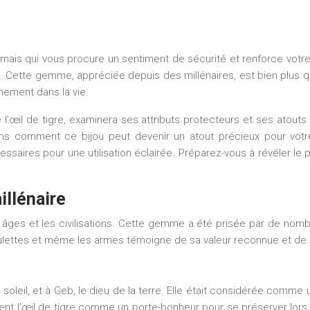
 mais qui vous procure un sentiment de sécurité et renforce votr
re. Cette gemme, appréciée depuis des millénaires, est bien plus 
nement dans la vie.
l’œil de tigre, examinera ses attributs protecteurs et ses atout
rrons comment ce bijou peut devenir un atout précieux pour vot
res pour une utilisation éclairée. Préparez-vous à révéler le pot
illénaire
les âges et les civilisations. Cette gemme a été prisée par de nom
mulettes et même les armes témoigne de sa valeur reconnue et de 
u du soleil, et à Geb, le dieu de la terre. Elle était considérée 
saient l’œil de tigre comme un porte-bonheur pour se préserver lors