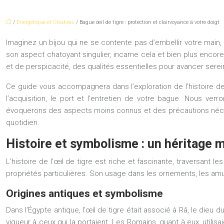
/
Énergétique et Chakras
/ Bague œil de tigre : protection et clairvoyance à votre doigt
Imaginez un bijou qui ne se contente pas d’embellir votre main,
son aspect chatoyant singulier, incarne cela et bien plus enco
et de perspicacité, des qualités essentielles pour avancer serei
Ce guide vous accompagnera dans l’exploration de l’histoire de 
l’acquisition, le port et l’entretien de votre bague. Nous ve
évoquerons des aspects moins connus et des précautions nécessai
quotidien.
Histoire et symbolisme : un héritage m
L’histoire de l’œil de tigre est riche et fascinante, traversant 
propriétés particulières. Son usage dans les ornements, les a
Origines antiques et symbolisme
Dans l’Égypte antique, l’œil de tigre était associé à Râ, le die
vigueur à ceux qui la portaient. Les Romains, quant à eux, utili